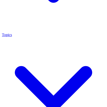
Topics