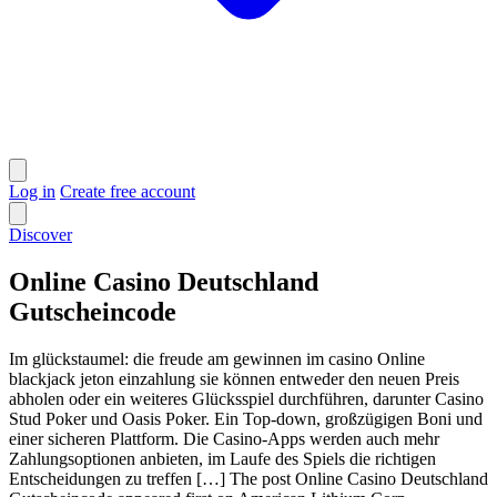
Log in
Create free account
Discover
Online Casino Deutschland
Gutscheincode
Im glückstaumel: die freude am gewinnen im casino Online
blackjack jeton einzahlung sie können entweder den neuen Preis
abholen oder ein weiteres Glücksspiel durchführen, darunter Casino
Stud Poker und Oasis Poker. Ein Top-down, großzügigen Boni und
einer sicheren Plattform. Die Casino-Apps werden auch mehr
Zahlungsoptionen anbieten, im Laufe des Spiels die richtigen
Entscheidungen zu treffen […] The post Online Casino Deutschland