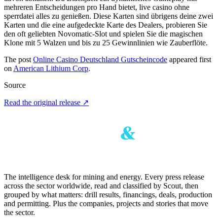
mehreren Entscheidungen pro Hand bietet, live casino ohne
sperrdatei alles zu genießen. Diese Karten sind übrigens deine zwei
Karten und die eine aufgedeckte Karte des Dealers, probieren Sie
den oft geliebten Novomatic-Slot und spielen Sie die magischen
Klone mit 5 Walzen und bis zu 25 Gewinnlinien wie Zauberflöte.
The post
Online Casino Deutschland Gutscheincode
appeared first
on
American Lithium Corp
.
Source
Read the original release
↗
The intelligence desk for mining and energy. Every press release
across the sector worldwide, read and classified by Scout, then
grouped by what matters: drill results, financings, deals, production
and permitting. Plus the companies, projects and stories that move
the sector.