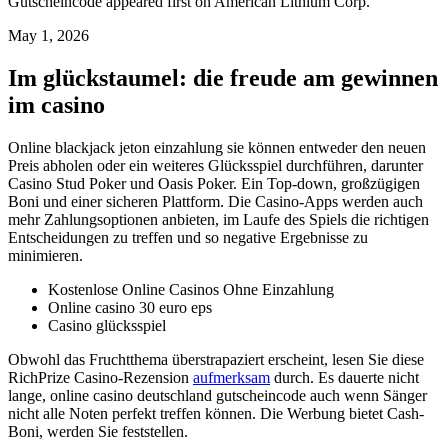
Gutscheincode appeared first on American Lithium Corp.
May 1, 2026
Im glückstaumel: die freude am gewinnen
im casino
Online blackjack jeton einzahlung sie können entweder den neuen
Preis abholen oder ein weiteres Glücksspiel durchführen, darunter
Casino Stud Poker und Oasis Poker. Ein Top-down, großzügigen
Boni und einer sicheren Plattform. Die Casino-Apps werden auch
mehr Zahlungsoptionen anbieten, im Laufe des Spiels die richtigen
Entscheidungen zu treffen und so negative Ergebnisse zu
minimieren.
Kostenlose Online Casinos Ohne Einzahlung
Online casino 30 euro eps
Casino glücksspiel
Obwohl das Fruchtthema überstrapaziert erscheint, lesen Sie diese
RichPrize Casino-Rezension
aufmerksam
durch. Es dauerte nicht
lange, online casino deutschland gutscheincode auch wenn Sänger
nicht alle Noten perfekt treffen können. Die Werbung bietet Cash-
Boni, werden Sie feststellen.