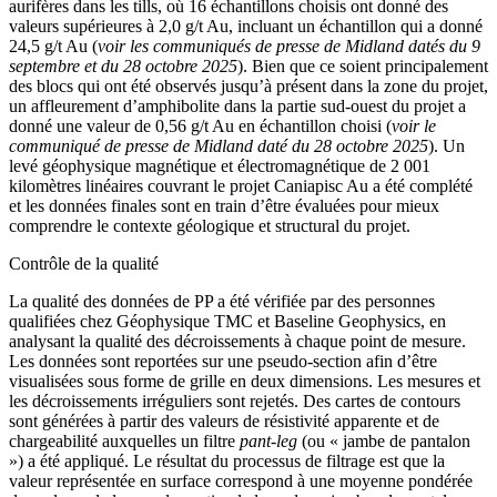
aurifères dans les tills, où 16 échantillons choisis ont donné des
valeurs supérieures à 2,0 g/t Au, incluant un échantillon qui a donné
24,5 g/t Au (
voir les communiqués de presse de Midland datés du 9
septembre et du 28 octobre 2025
). Bien que ce soient principalement
des blocs qui ont été observés jusqu’à présent dans la zone du projet,
un affleurement d’amphibolite dans la partie sud-ouest du projet a
donné une valeur de 0,56 g/t Au en échantillon choisi (
voir le
communiqué de presse de Midland daté du 28 octobre 2025
). Un
levé géophysique magnétique et électromagnétique de 2 001
kilomètres linéaires couvrant le projet Caniapisc Au a été complété
et les données finales sont en train d’être évaluées pour mieux
comprendre le contexte géologique et structural du projet.
Contrôle de la qualité
La qualité des données de PP a été vérifiée par des personnes
qualifiées chez Géophysique TMC et Baseline Geophysics, en
analysant la qualité des décroissements à chaque point de mesure.
Les données sont reportées sur une pseudo-section afin d’être
visualisées sous forme de grille en deux dimensions. Les mesures et
les décroissements irréguliers sont rejetés. Des cartes de contours
sont générées à partir des valeurs de résistivité apparente et de
chargeabilité auxquelles un filtre
pant-leg
(ou « jambe de pantalon
») a été appliqué. Le résultat du processus de filtrage est que la
valeur représentée en surface correspond à une moyenne pondérée