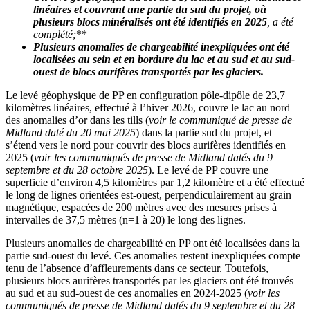
linéaires et couvrant une partie du sud du projet, où
plusieurs blocs minéralisés ont été identifiés en 2025
, a été
complété;
**
Plusieurs anomalies de chargeabilité inexpliquées ont été
localisées au sein et en bordure du lac et au sud et au sud-
ouest de blocs aurifères transportés par les glaciers.
Le levé géophysique de PP en configuration pôle-dipôle de 23,7
kilomètres linéaires, effectué à l’hiver 2026, couvre le lac au nord
des anomalies d’or dans les tills (
voir le communiqué de presse de
Midland daté du 20 mai 2025
) dans la partie sud du projet, et
s’étend vers le nord pour couvrir des blocs aurifères identifiés en
2025 (
voir les communiqués de presse de Midland datés du 9
septembre et du 28 octobre 2025
). Le levé de PP couvre une
superficie d’environ 4,5 kilomètres par 1,2 kilomètre et a été effectué
le long de lignes orientées est-ouest, perpendiculairement au grain
magnétique, espacées de 200 mètres avec des mesures prises à
intervalles de 37,5 mètres (n=1 à 20) le long des lignes.
Plusieurs anomalies de chargeabilité en PP ont été localisées dans la
partie sud-ouest du levé. Ces anomalies restent inexpliquées compte
tenu de l’absence d’affleurements dans ce secteur. Toutefois,
plusieurs blocs aurifères transportés par les glaciers ont été trouvés
au sud et au sud-ouest de ces anomalies en 2024-2025 (
voir les
communiqués de presse de Midland datés du 9 septembre et du 28