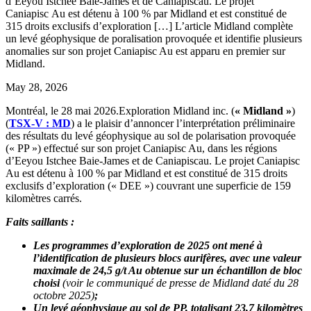
d’Eeyou Istchee Baie-James et de Caniapiscau. Le projet
Caniapisc Au est détenu à 100 % par Midland et est constitué de
315 droits exclusifs d’exploration […] L’article Midland complète
un levé géophysique de poralisation provoquée et identifie plusieurs
anomalies sur son projet Caniapisc Au est apparu en premier sur
Midland.
May 28, 2026
Montréal, le 28 mai 2026.Exploration Midland inc. (
« Midland »
)
(
TSX-V : MD
) a le plaisir d’annoncer l’interprétation préliminaire
des résultats du levé géophysique au sol de polarisation provoquée
(« PP ») effectué sur son projet Caniapisc Au, dans les régions
d’Eeyou Istchee Baie-James et de Caniapiscau. Le projet Caniapisc
Au est détenu à 100 % par Midland et est constitué de 315 droits
exclusifs d’exploration (« DEE ») couvrant une superficie de 159
kilomètres carrés.
Faits saillants :
Les programmes d’exploration de 2025 ont mené à
l’identification de plusieurs blocs aurifères, avec une valeur
maximale de 24,5 g/t Au obtenue sur un échantillon de bloc
choisi
(voir le communiqué de presse de Midland daté du 28
octobre 2025)
;
Un levé géophysique au sol de PP, totalisant 23,7 kilomètres