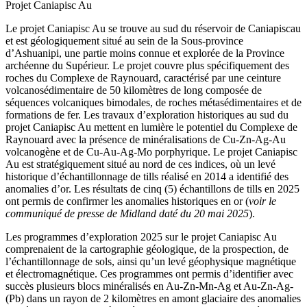
Projet Caniapisc Au
Le projet Caniapisc Au se trouve au sud du réservoir de Caniapiscau
et est géologiquement situé au sein de la Sous-province
d’Ashuanipi, une partie moins connue et explorée de la Province
archéenne du Supérieur. Le projet couvre plus spécifiquement des
roches du Complexe de Raynouard, caractérisé par une ceinture
volcanosédimentaire de 50 kilomètres de long composée de
séquences volcaniques bimodales, de roches métasédimentaires et de
formations de fer. Les travaux d’exploration historiques au sud du
projet Caniapisc Au mettent en lumière le potentiel du Complexe de
Raynouard avec la présence de minéralisations de Cu-Zn-Ag-Au
volcanogène et de Cu-Au-Ag-Mo porphyrique. Le projet Caniapisc
Au est stratégiquement situé au nord de ces indices, où un levé
historique d’échantillonnage de tills réalisé en 2014 a identifié des
anomalies d’or. Les résultats de cinq (5) échantillons de tills en 2025
ont permis de confirmer les anomalies historiques en or (
voir le
communiqué de presse de Midland daté du 20 mai 2025
).
Les programmes d’exploration 2025 sur le projet Caniapisc Au
comprenaient de la cartographie géologique, de la prospection, de
l’échantillonnage de sols, ainsi qu’un levé géophysique magnétique
et électromagnétique. Ces programmes ont permis d’identifier avec
succès plusieurs blocs minéralisés en Au-Zn-Mn-Ag et Au-Zn-Ag-
(Pb) dans un rayon de 2 kilomètres en amont glaciaire des anomalies