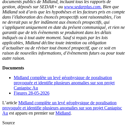
documents publics de Midland, incluant tous les rapports de
gestion, déposés sur SEDAR+ au
www.sedarplus.com.
Bien que
Midland soit d’avis que les hypothèses et les facteurs pris en compte
dans l’élaboration des énoncés prospectifs sont raisonnables, l’on
ne devrait pas se fier indûment aux énoncés prospectifs, qui
s’appliquent uniquement en date du présent communiqué, et rien ne
garantit que de tels évènements se produiront dans les délais
indiqués ou à tout autre moment. Sauf si requis par les lois
applicables, Midland décline toute intention ou obligation
d’actualiser ou de réviser tout énoncé prospectif, que ce soit en
raison de nouvelles informations, d’évènements futurs ou pour toute
autre raison.
Documents
Midland complète un levé géophysique de poralisation
provoquée et identifie plusieurs anomalies sur son projet
Caniapisc Au
Figures 28-05-2026
L’article
Midland complète un levé géophysique de poralisation
provoquée et identifie plusieurs anomalies sur son projet Caniapisc
Au
est apparu en premier sur
Midland
.
Source